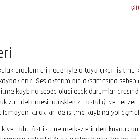
Çif
eri
kulak problemleri nedeniyle ortaya çıkan işitme k
kaynaklanır. Ses aktarımının aksamasına sebep ol
 işitme kaybına sebep olabilecek durumlar arasında
lak zarı delinmesi, otoskleroz hastalığı ve benzer
 atılamayan kulak kiri de işitme kaybına yol açma
lak ve daha üst işitme merkezlerinden kaynaklana