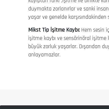
kayıptan farkı ,işitme ile birlikte k
duymakta zorlanırlar ve sanki insanl
yaşar ve genelde karşısındakinden sü
Mikst Tip İşitme Kaybı:
Hem sesin iç
işitme kaybı ve sensörinöral işitme 
büyük zorluk yaşarlar. Dışarıdan du
anlayamazlar.